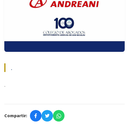
.
.
Compartir: